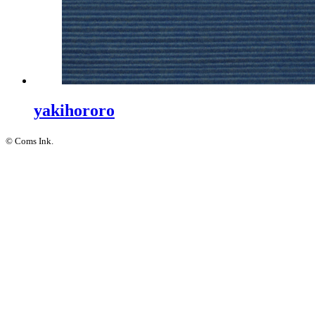
yakihororo
© Coms Ink.