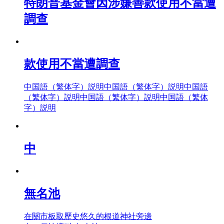
特朗普基金會因涉嫌善款使用不當遭
調查
款使用不當遭調查
中国語（繁体字）説明中国語（繁体字）説明中国語
（繁体字）説明中国語（繁体字）説明中国語（繁体
字）説明
中
無名池
在關市板取歷史悠久的根道神社旁邊